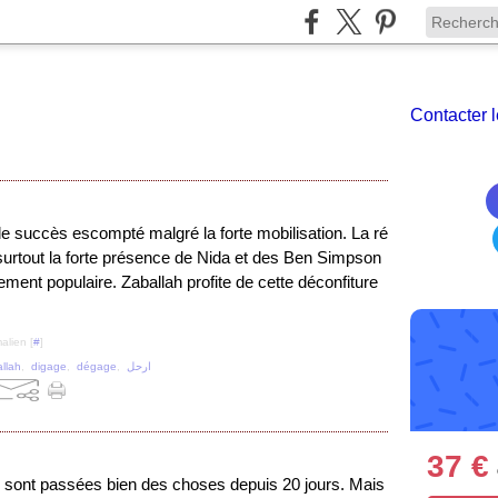
Contacter l
 le succès escompté malgré la forte mobilisation. La ré
surtout la forte présence de Nida et des Ben Simpson
ement populaire. Zaballah profite de cette déconfiture
alien [
#
]
llah
,
digage
,
dégage
,
ارحل
37 €
 sont passées bien des choses depuis 20 jours. Mais