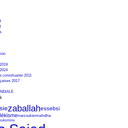
9
4
s
tion
2019
2024
la constituante 2011
nçaises 2017
NDIALE
S
zaballah
sie
essebsi
lékisme
ennahdha
marzouki
oukornine