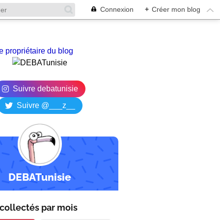
Connexion
+
Créer mon blog
e propriétaire du blog
Suivre debatunisie
Suivre @___z__
DEBATunisie
collectés par
mois