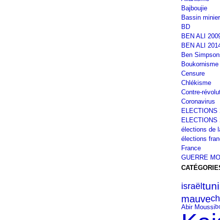
Bajboujie
Bassin minier
BD
BEN ALI 200
BEN ALI 201
Ben Simpson
Boukornisme
Censure
Chlékisme
Contre-révolu
Coronavirus
ELECTIONS 
ELECTIONS 
élections de 
élections fra
France
GUERRE MO
CATÉGORIE
tuni
israël
mauve
ch
Abir Moussi
b