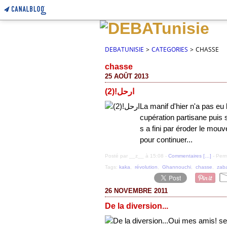
DEBATUNISIE
>
CATEGORIES
>
CHASSE
chasse
25 AOÛT 2013
(2)!ارحل
La manif d'hier n'a pas eu
cupération partisane puis 
s a fini par éroder le mouv
pour continuer...
Posté par __z__ à 15:08 -
Commentaires [
…
]
- Perm
Tags:
kaka
,
révolution
,
Ghannouchi
,
chasse
,
zaba
26 NOVEMBRE 2011
De la diversion...
Oui mes amis! se