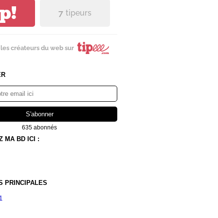
ip!
7
tipeurs
les créateurs du web sur
ER
635 abonnés
MA BD ICI :
S PRINCIPALES
1