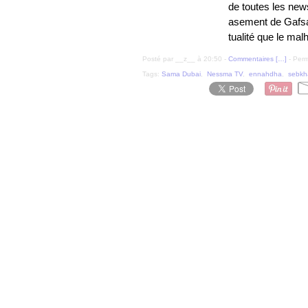
de toutes les new
asement de Gafsa 
tualité que le ma
Posté par __z__ à 20:50 -
Commentaires [
…
]
- Perm
Tags:
Sama Dubai
,
Nessma TV
,
ennahdha
,
sebkh