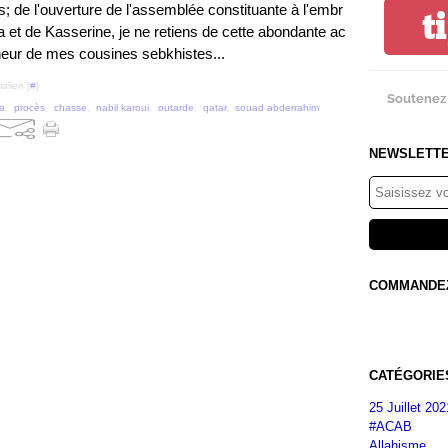
s; de l'ouverture de l'assemblée constituante à l'embr
t
et de Kasserine, je ne retiens de cette abondante ac
lheur de mes cousines sebkhistes...
alien [
#
]
Soutenez 
a
,
procès
,
chasse
,
nabil karoui
,
outarde
,
qatar
,
souad abderrahim
NEWSLETT
COMMANDEZ 
CATÉGORIE
25 Juillet 202
#ACAB
Allahisme