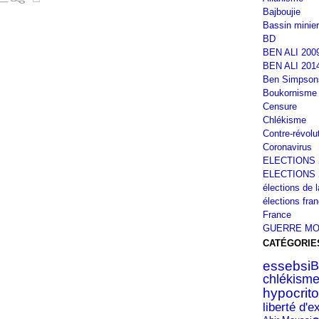
Bajboujie
Bassin minier
BD
BEN ALI 200
BEN ALI 201
Ben Simpson
Boukornisme
Censure
Chlékisme
Contre-révolu
Coronavirus
ELECTIONS 
ELECTIONS 
élections de 
élections fra
France
GUERRE MO
CATÉGORIE
essebsi
B
chlékism
hypocrito
liberté d'