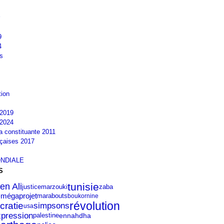
9
4
s
tion
2019
2024
la constituante 2011
nçaises 2017
NDIALE
S
tunisie
en Ali
marzouki
zaba
justice
e
mégaprojet
marabouts
boukornine
révolution
cratie
simpsons
usa
expression
ennahdha
palestine