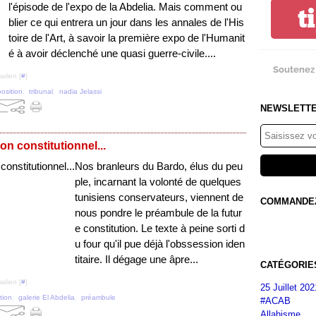
l'épisode de l'expo de la Abdelia. Mais comment ou
t
blier ce qui entrera un jour dans les annales de l'His
toire de l'Art, à savoir la première expo de l'Humanit
é à avoir déclenché une quasi guerre-civile....
Soutenez 
alien [
#
]
osition
,
tribunal
,
nadia Jelassi
NEWSLETT
on constitutionnel...
Nos branleurs du Bardo, élus du peu
ple, incarnant la volonté de quelques
tunisiens conservateurs, viennent de
COMMANDEZ 
nous pondre le préambule de la futur
e constitution. Le texte à peine sorti d
u four qu'il pue déjà l'obssession iden
titaire. Il dégage une âpre...
CATÉGORIE
alien [
#
]
25 Juillet 202
tion
,
galerie El Abdelia
,
préambule
#ACAB
Allahisme