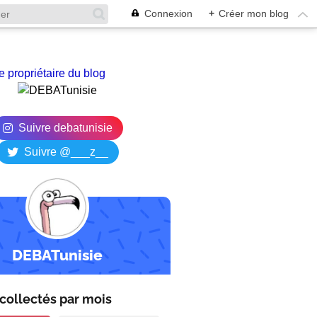
Connexion
+
Créer mon blog
e propriétaire du blog
Suivre debatunisie
Suivre @___z__
DEBATunisie
collectés par
mois