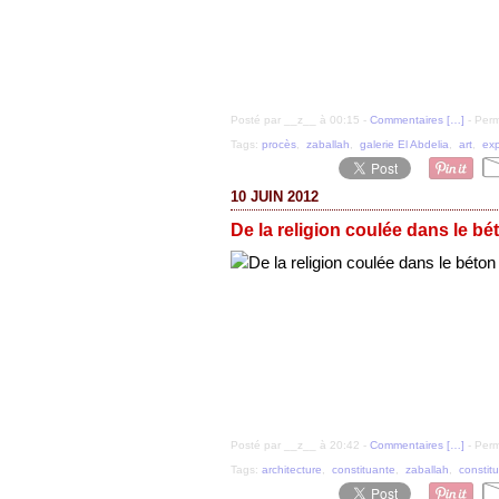
Posté par __z__ à 00:15 -
Commentaires [
…
]
- Perm
Tags:
procès
,
zaballah
,
galerie El Abdelia
,
art
,
exp
10 JUIN 2012
De la religion coulée dans le bét
Posté par __z__ à 20:42 -
Commentaires [
…
]
- Perm
Tags:
architecture
,
constituante
,
zaballah
,
constitu