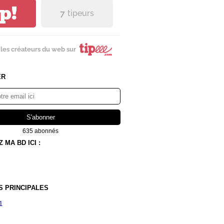
ip!
7
tipeurs
les créateurs du web sur
ER
635 abonnés
MA BD ICI :
S PRINCIPALES
1