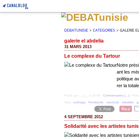
DEBATUNISIE
>
CATEGORIES
>
GALERIE E
galerie el abdelia
31 MARS 2013
Le complexe du Tartour
Notre prés
ant les méd
politique a
rer la tota
Posté par __z__ à 19:44 -
Commentaires [
…
]
- Perm
Tags:
carthage
,
Persépolis
,
marzouki
,
zaballah
,
g
4 SEPTEMBRE 2012
Solidarité avec les artistes tuni