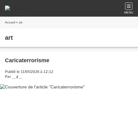
MENU
Accueil
» art
art
Caricaterrorisme
Publié le 11/05/2026 à 12:12
Par
__z__