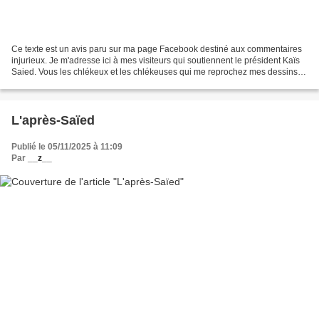
Ce texte est un avis paru sur ma page Facebook destiné aux commentaires
injurieux. Je m'adresse ici à mes visiteurs qui soutiennent le président Kaïs
Saied. Vous les chlékeux et les chlékeuses qui me reprochez mes dessins
vulgaires، vous dites que je...
L'après-Saïed
Publié le 05/11/2025 à 11:09
Par
__z__