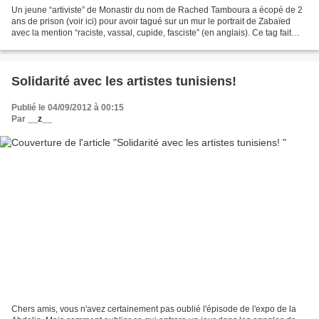
Un jeune “artiviste” de Monastir du nom de Rached Tamboura a écopé de 2
ans de prison (voir ici) pour avoir tagué sur un mur le portrait de Zabaïed
avec la mention “raciste, vassal, cupide, fasciste” (en anglais). Ce tag fait
suite au discours raciste...
Solidarité avec les artistes tunisiens!
Publié le 04/09/2012 à 00:15
Par
__z__
Chers amis, vous n'avez certainement pas oublié l'épisode de l'expo de la