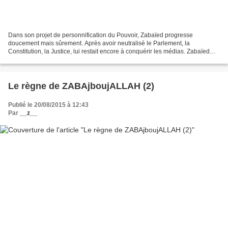
Dans son projet de personnification du Pouvoir, Zabaïed progresse
doucement mais sûrement. Après avoir neutralisé le Parlement, la
Constitution, la Justice, lui restait encore à conquérir les médias. Zabaïed
encercle par étapes ce vaste champ. Son régime...
Le règne de ZABAjboujALLAH (2)
Publié le 20/08/2015 à 12:43
Par
__z__