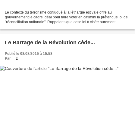
Le contexte du terrorisme conjugué à la léthargie estivale offre au
gouvernement le cadre idéal pour faire voter en catimini la prétendue loi de
"réconciliation nationale". Rappelons que cette loi à visée purement
économique (dixit Zabajbouj) témoigne...
Le Barrage de la Révolution cède...
Publié le 08/08/2015 à 15:58
Par
__z__