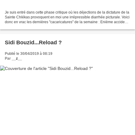
Je suis entré dans cette phase critique où les déjections de la dictature de la
Sainte Chlékas provoquent en moi une irrépressible diarrhée picturale. Voici
donc en vrac les dernières "cacaricatures" de la semaine : Enième accident
mortel des travailleuses...
Sidi Bouzid...Reload ?
Publié le 30/04/2019 à 08:19
Par
__z__