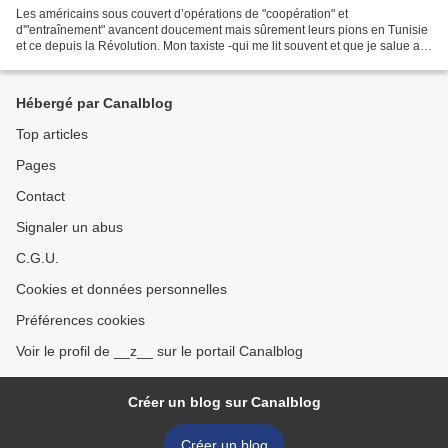
Les américains sous couvert d’opérations de "coopération" et
d'"entraînement" avancent doucement mais sûrement leurs pions en Tunisie
et ce depuis la Révolution. Mon taxiste -qui me lit souvent et que je salue au
passage- voyait d’un bon œil le mouillage...
Hébergé par Canalblog
Top articles
Pages
Contact
Signaler un abus
C.G.U.
Cookies et données personnelles
Préférences cookies
Voir le profil de __z__ sur le portail Canalblog
Créer un blog sur Canalblog
Créer un blog