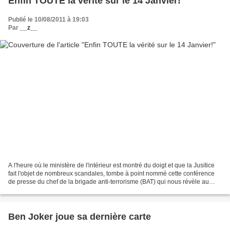
Enfin TOUTE la vérité sur le 14 Janvier!
Publié le 10/08/2011 à 19:03
Par
__z__
A l'heure où le ministère de l'intérieur est montré du doigt et que la Jusitice
fait l'objet de nombreux scandales, tombe à point nommé cette conférence
de presse du chef de la brigade anti-terrorisme (BAT) qui nous révèle au
grand jour l'énigme du 14...
Ben Joker joue sa dernière carte