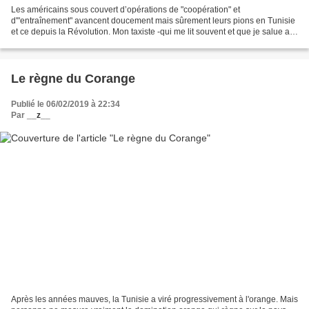
Les américains sous couvert d’opérations de "coopération" et
d'"entraînement" avancent doucement mais sûrement leurs pions en Tunisie
et ce depuis la Révolution. Mon taxiste -qui me lit souvent et que je salue au
passage- voyait d’un bon œil le mouillage...
Le règne du Corange
Publié le 06/02/2019 à 22:34
Par
__z__
Après les années mauves, la Tunisie a viré progressivement à l'orange. Mais