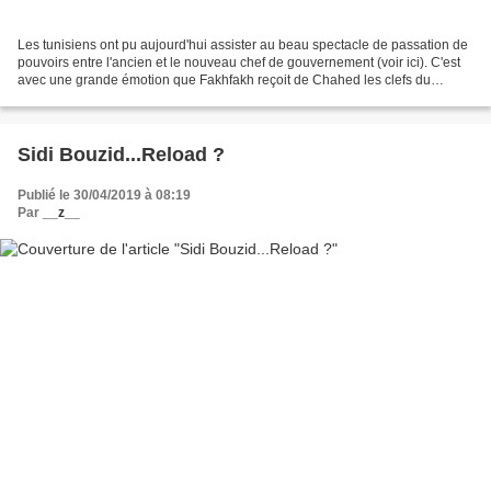
Les tunisiens ont pu aujourd'hui assister au beau spectacle de passation de
pouvoirs entre l'ancien et le nouveau chef de gouvernement (voir ici). C'est
avec une grande émotion que Fakhfakh reçoit de Chahed les clefs du
premier ministère. Super Jo, éreinté...
Sidi Bouzid...Reload ?
Publié le 30/04/2019 à 08:19
Par
__z__