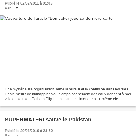
Publié le 02/02/2011 à 01:03
Par
__z__
Une mystérieuse organisation sème la terreur et la confusion dans les rues.
Des rumeurs de kidnappings ou d'empoisonnement des eaux donnent à nos
ville des airs de Gotham City. Le ministre de l'intérieur a lui même été
attaqué par ces bandits dans son...
SUPERMATERI sauve le Pakistan
Publié le 29/08/2010 à 23:52
Par
__z__