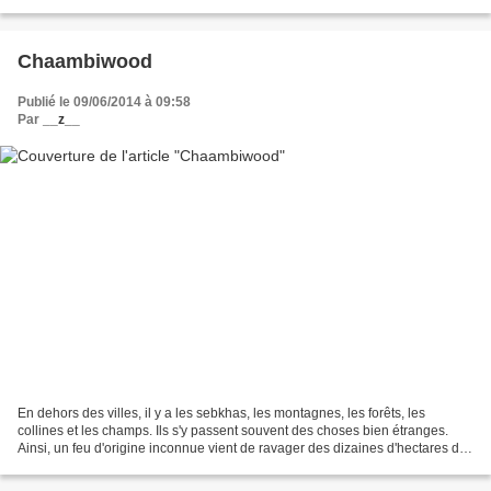
de blanchiment d'argent....
Chaambiwood
Publié le 09/06/2014 à 09:58
Par
__z__
En dehors des villes, il y a les sebkhas, les montagnes, les forêts, les
collines et les champs. Ils s'y passent souvent des choses bien étranges.
Ainsi, un feu d'origine inconnue vient de ravager des dizaines d'hectares du
Parc Nahli...Plusieurs foyers...