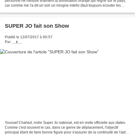
personne ne mesure vraiment la domination orange qui règne sur le pays,
car comme me l'a dit un soir un ivrogne intello (faut toujours écouter les
ivrognes du centre ville) :...
SUPER JO fait son Show
Publié le 12/07/2017 à 00:57
Par
__z__
Youssef Chahed, notre Super Jo national, est en visite officielle aux states.
Comme c'est souvent le cas, dans ce genre de déplacement, l'objectif
principal étant de faire bonne figure pour s'assurer de la continuité de l'aide