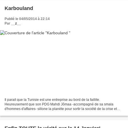
Karbouland
Publié le 04/05/2014 à 22:14
Par
__z__
Il parait que la Tunisie est une entreprise au bord de la faillite.
Heureusement que son PDG Mahdi Jômaa -accompagné de sa smala
d'hommes d'affaires- sillone la planète pour sortir la société de la crise et
sauver le pays! Lors de son dernier déplacement...