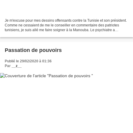
Je m'excuse pour mes dessins offensants contre la Tunisie et son président.
Comme ne cessaient de me le conseiller en commentaire des patriotes
tunisiens, je suis allé me faire soigner à la Manouba. Le psychiatre a
diagnostiqué une "psychlékie chronique"...
Passation de pouvoirs
Publié le 29/02/2020 à 01:36
Par
__z__