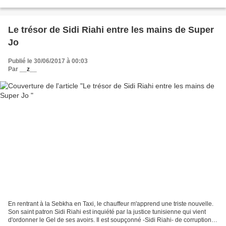
de l'oncle Sam. Avec l'arrivée...
Le trésor de Sidi Riahi entre les mains de Super
Jo
Publié le 30/06/2017 à 00:03
Par
__z__
En rentrant à la Sebkha en Taxi, le chauffeur m'apprend une triste nouvelle.
Son saint patron Sidi Riahi est inquiété par la justice tunisienne qui vient
d'ordonner le Gel de ses avoirs. Il est soupçonné -Sidi Riahi- de corruption et