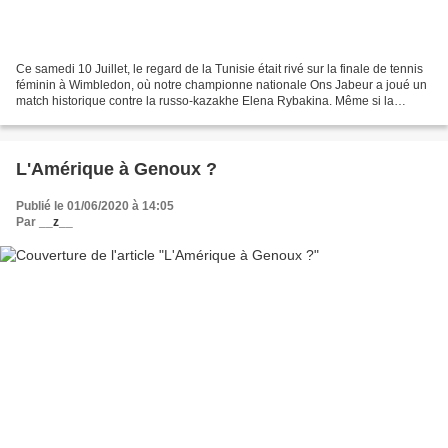
Ce samedi 10 Juillet, le regard de la Tunisie était rivé sur la finale de tennis
féminin à Wimbledon, où notre championne nationale Ons Jabeur a joué un
match historique contre la russo-kazakhe Elena Rybakina. Même si la
tunisienne (N° 2 mondial, excusez-du...
L'Amérique à Genoux ?
Publié le 01/06/2020 à 14:05
Par
__z__