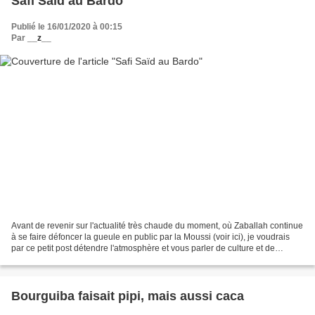
Safi Saïd au Bardo
Publié le 16/01/2020 à 00:15
Par
__z__
Avant de revenir sur l'actualité très chaude du moment, où Zaballah continue
à se faire défoncer la gueule en public par la Moussi (voir ici), je voudrais
par ce petit post détendre l'atmosphère et vous parler de culture et de
patrimoine :Suite à la courageuse...
Bourguiba faisait pipi, mais aussi caca