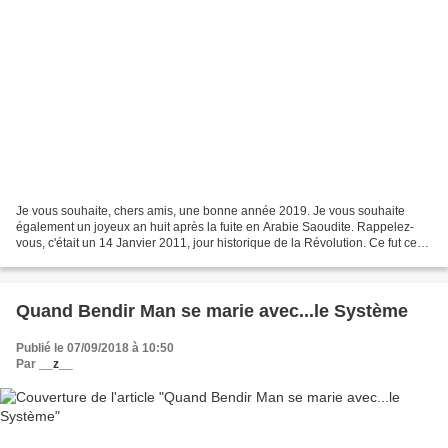
Je vous souhaite, chers amis, une bonne année 2019. Je vous souhaite
également un joyeux an huit après la fuite en Arabie Saoudite. Rappelez-
vous, c'était un 14 Janvier 2011, jour historique de la Révolution. Ce fut ce
jour où Zaba le mauve fit ses valises...
Quand Bendir Man se marie avec...le Système
Publié le 07/09/2018 à 10:50
Par
__z__