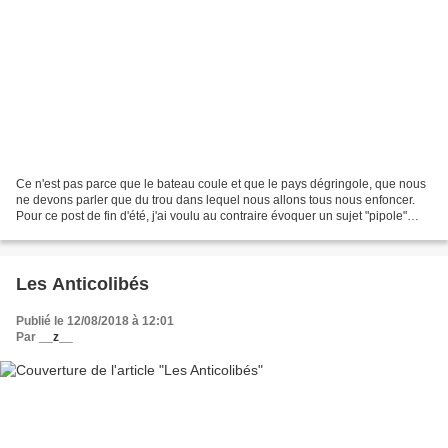
Ce n'est pas parce que le bateau coule et que le pays dégringole, que nous
ne devons parler que du trou dans lequel nous allons tous nous enfoncer.
Pour ce post de fin d'été, j'ai voulu au contraire évoquer un sujet "pipole"
plutôt léger pour détendre...
Les Anticolibés
Publié le 12/08/2018 à 12:01
Par
__z__