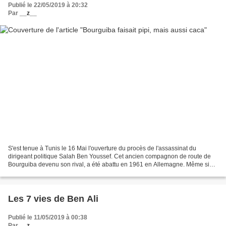
Publié le 22/05/2019 à 20:32
Par
__z__
S'est tenue à Tunis le 16 Mai l'ouverture du procès de l'assassinat du
dirigeant politique Salah Ben Youssef. Cet ancien compagnon de route de
Bourguiba devenu son rival, a été abattu en 1961 en Allemagne. Même si
Bourguiba lui-même assuma plus tard avoir...
Les 7 vies de Ben Ali
Publié le 11/05/2019 à 00:38
Par
__z__