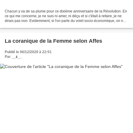
Chacun y va de sa plume pour ce dixième anniversaire de la Révolution. En
ce qui me concerne, je ne suis ni amer, ni déçu et si c'était à refaire, je ne
dirais pas non. Evidemment, si l'on parle du volet socio-économique, on ne
peut que constater l'échec...
La coranique de la Femme selon Affes
Publié le 06/12/2020 à 22:51
Par
__z__