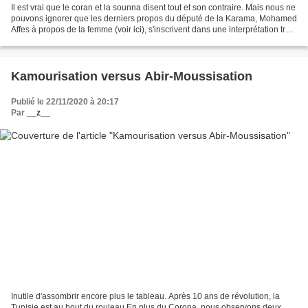
Il est vrai que le coran et la sounna disent tout et son contraire. Mais nous ne
pouvons ignorer que les derniers propos du député de la Karama, Mohamed
Affes à propos de la femme (voir ici), s'inscrivent dans une interprétation très
juste et très littérale...
Kamourisation versus Abir-Moussisation
Publié le 22/11/2020 à 20:17
Par
__z__
Inutile d'assombrir encore plus le tableau. Après 10 ans de révolution, la
Tunisie est au bout du rouleau.En plus du Corona, nous observons deux