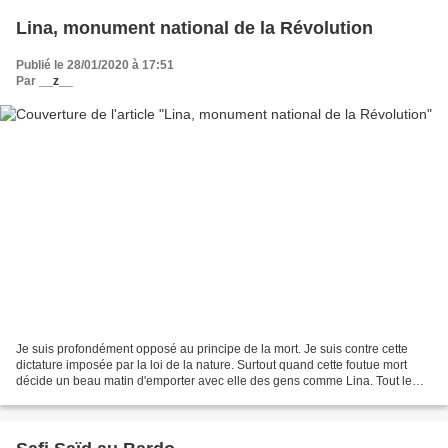
Lina, monument national de la Révolution
Publié le 28/01/2020 à 17:51
Par
__z__
Je suis profondément opposé au principe de la mort. Je suis contre cette
dictature imposée par la loi de la nature. Surtout quand cette foutue mort
décide un beau matin d'emporter avec elle des gens comme Lina. Tout le
monde en Tunisie a entendu parler...