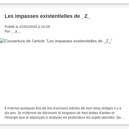
pénis sans le savoir (le choc...
Les impasses existentielles de _Z_
Publié le 22/02/2020 à 15:28
Par
__z__
Il m'arrive quelques fois de lire d'anciens articles de mon blog rédigés il y a
dix ans. Je m'étonne de découvrir la longueur de mes textes d'antan et
l'énergie que je déployais à analyser en profondeur les sujets abordés. Que
s'est-il passé depuis pour...