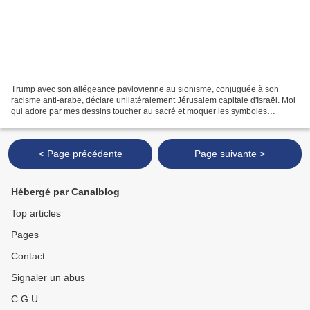
Trump avec son allégeance pavlovienne au sionisme, conjuguée à son
racisme anti-arabe, déclare unilatéralement Jérusalem capitale d'Israël. Moi
qui adore par mes dessins toucher au sacré et moquer les symboles
religieux, j'avoue m'être senti très indigné...
< Page précédente
Page suivante >
Hébergé par Canalblog
Top articles
Pages
Contact
Signaler un abus
C.G.U.