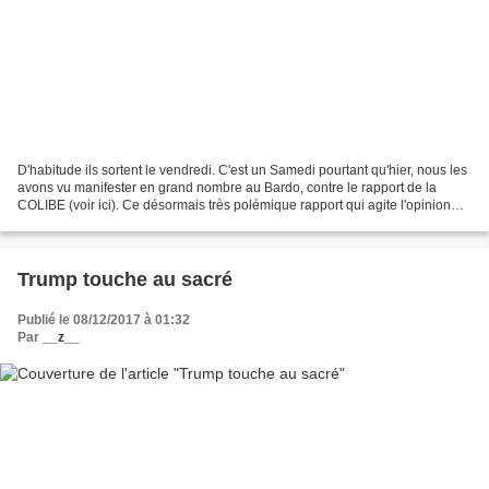
D'habitude ils sortent le vendredi. C'est un Samedi pourtant qu'hier, nous les
avons vu manifester en grand nombre au Bardo, contre le rapport de la
COLIBE (voir ici). Ce désormais très polémique rapport qui agite l'opinion
depuis quelques semaines, n'a...
Trump touche au sacré
Publié le 08/12/2017 à 01:32
Par
__z__