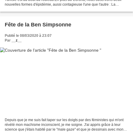
nouvelles formes d'épidémie, aussi contagieuse l'une que l'autre : La
kamourisation Partie du Kamour, zone...
Fête de la Ben Simpsonne
Publié le 08/03/2020 à 23:07
Par
__z__
Depuis que je me suis fait taper sur les doigts par des féministes qui m'ont
révélé mon machisme inconscient, je me soigne. J'ai appris grâce à leur
science que j'étais habité par le "male gaze" et que je dessinais avec mon