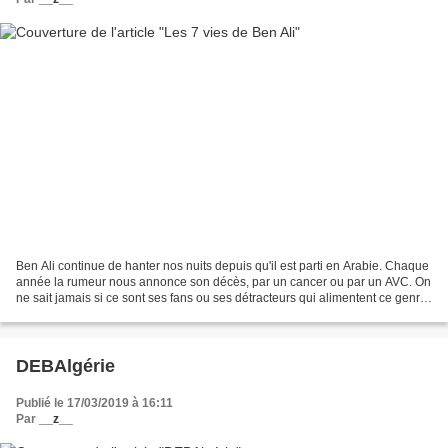
Ben Ali continue de hanter nos nuits depuis qu'il est parti en Arabie. Chaque
année la rumeur nous annonce son décès, par un cancer ou par un AVC. On
ne sait jamais si ce sont ses fans ou ses détracteurs qui alimentent ce genre
de fake news. En tout cas,...
DEBAlgérie
Publié le 17/03/2019 à 16:11
Par
__z__