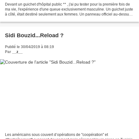
Devant un guichet d'hôpital public ** , j'ai pu tester pour la première fois de
ma vie, l'expérience d'une queue exclusivement masculine. Un guichet juste
à côté, était destiné seulement aux femmes. Un panneau officiel au-dessus
de chacun des deux guichets,...
Sidi Bouzid...Reload ?
Publié le 30/04/2019 à 08:19
Par
__z__
Les américains sous couvert d’opérations de "coopération" et