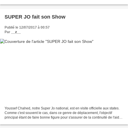
chimique contre sa propre population....
SUPER JO fait son Show
Publié le 12/07/2017 à 00:57
Par
__z__
Youssef Chahed, notre Super Jo national, est en visite officielle aux states.
Comme c'est souvent le cas, dans ce genre de déplacement, l'objectif
principal étant de faire bonne figure pour s'assurer de la continuité de l'aide
de l'oncle Sam. Avec l'arrivée...