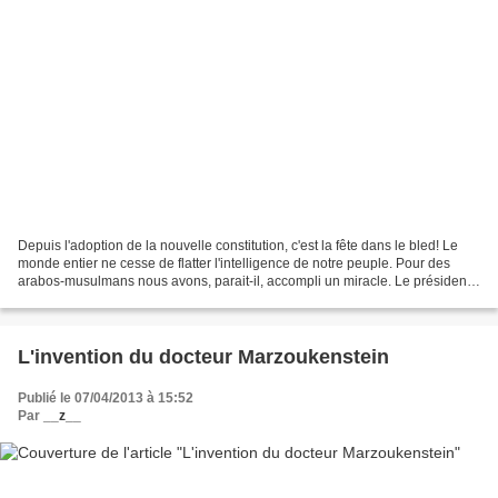
Depuis l'adoption de la nouvelle constitution, c'est la fête dans le bled! Le
monde entier ne cesse de flatter l'intelligence de notre peuple. Pour des
arabos-musulmans nous avons, parait-il, accompli un miracle. Le président
français invité aux festivités...
L'invention du docteur Marzoukenstein
Publié le 07/04/2013 à 15:52
Par
__z__