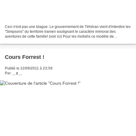
Ceci n'est pas une blague. Le gouvernement de Téhéran vient d'interdire les
"Simpsons" du territoire iranien soulignant le caractère immoral des
aventures de cette famille! (voir ici) Pour les mollahs ce modèle de
débauche à l'occidentale est une menace...
Cours Forrest !
Publié le 22/09/2011 à 23:59
Par
__z__