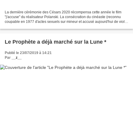
La dernière cérémonie des Césars 2020 récompensa cette année le film
"j'accuse" du réalisateur Polanski. La consécration du cinéaste (reconnu
coupable en 1977 d'actes sexuels sur mineur et accusé aujourd'hui de viol)
déclencha la fureur d'une partie de...
Le Prophète a déjà marché sur la Lune *
Publié le 23/07/2019 à 14:21
Par
__z__