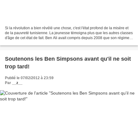
Si la révolution a bien révélé une chose, c'est l'état profond de la misère et
de la pauvreté tunisienne. La jeunesse témoigna plus que les autres classes
d'âge de cet état de fait. Ben Ali avait compris depuis 2008 que son régime
avait échoué sur ce...
Soutenons les Ben Simpsons avant qu'il ne soit
trop tard!
Publié le 07/02/2012 à 23:59
Par
__z__