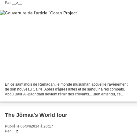
Par
__z__
En ce saint mois de Ramadan, le monde musulman accueille l'avènement
de son nouveau Calife. Après d'âpres luttes et de sanguinaires combats,
Abou Bakr Al-Baghdadi devient l'émir des croyants... Bien entendu, ce
monsieur n'a rien à voir avec l'Islam diront...
The Jômaa's World tour
Publié le 06/04/2014 à 20:17
Par
__z__