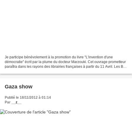
Je participe bénévolement à la promotion du livre "L'invention d'une
démocratie" écrit par la plume du docteur Marzouki. Cet ouvrage prometteur
paraîtra dans les rayons des librairies françaises à partir du 11 Avril. Les Ben
Simpsons ont lancé une campagne...
Gaza show
Publié le 18/11/2012 à 01:14
Par
__z__