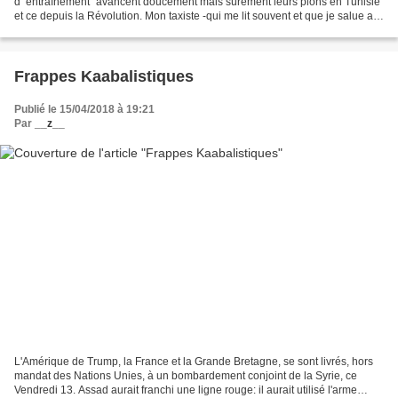
d'"entraînement" avancent doucement mais sûrement leurs pions en Tunisie
et ce depuis la Révolution. Mon taxiste -qui me lit souvent et que je salue au
passage- voyait d’un bon œil le mouillage...
Frappes Kaabalistiques
Publié le 15/04/2018 à 19:21
Par
__z__
L'Amérique de Trump, la France et la Grande Bretagne, se sont livrés, hors
mandat des Nations Unies, à un bombardement conjoint de la Syrie, ce
Vendredi 13. Assad aurait franchi une ligne rouge: il aurait utilisé l'arme