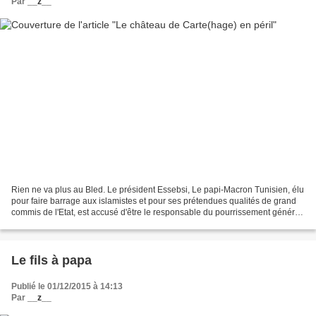
Par
__z__
Rien ne va plus au Bled. Le président Essebsi, Le papi-Macron Tunisien, élu
pour faire barrage aux islamistes et pour ses prétendues qualités de grand
commis de l'Etat, est accusé d'être le responsable du pourrissement général
de la situation. Encensé...
Le fils à papa
Publié le 01/12/2015 à 14:13
Par
__z__