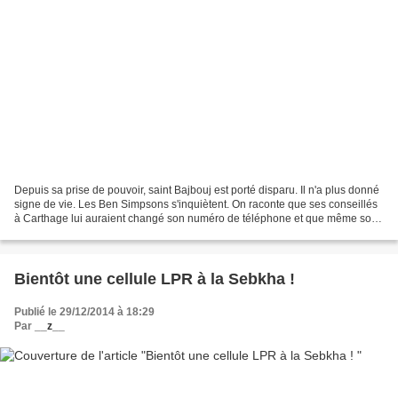
Depuis sa prise de pouvoir, saint Bajbouj est porté disparu. Il n'a plus donné
signe de vie. Les Ben Simpsons s'inquiètent. On raconte que ses conseillés
à Carthage lui auraient changé son numéro de téléphone et que même son
épouse n'arrive plus à le...
Bientôt une cellule LPR à la Sebkha !
Publié le 29/12/2014 à 18:29
Par
__z__