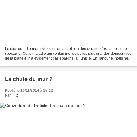
Le plus grand ennemi de ce qu'on appelle la démocratie, c'est la politique
spectacle. Cette maladie qui contamine toutes les plus grandes démocraties
de la planète, n'a évidement pas épargné la Tunisie. En Tartourie, nous ne
pouvons même pas nous réjouir...
La chute du mur ?
Publié le 10/11/2014 à 15:12
Par
__z__