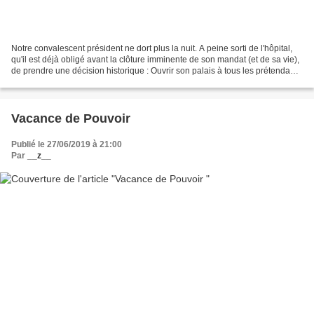
Notre convalescent président ne dort plus la nuit. A peine sorti de l'hôpital,
qu'il est déjà obligé avant la clôture imminente de son mandat (et de sa vie),
de prendre une décision historique : Ouvrir son palais à tous les prétendants
à la présidence,...
Vacance de Pouvoir
Publié le 27/06/2019 à 21:00
Par
__z__