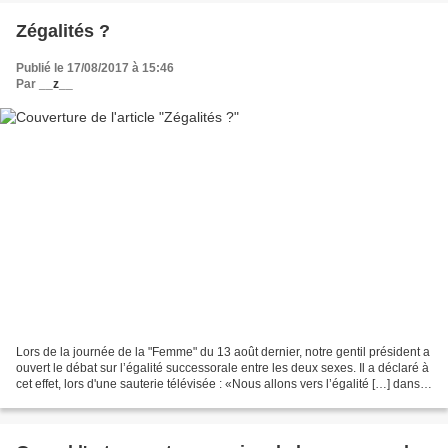
Zégalités ?
Publié le 17/08/2017 à 15:46
Par
__z__
Lors de la journée de la "Femme" du 13 août dernier, notre gentil président a
ouvert le débat sur l’égalité successorale entre les deux sexes. Il a déclaré à
cet effet, lors d'une sauterie télévisée : «Nous allons vers l’égalité […] dans
tous les domaines"...