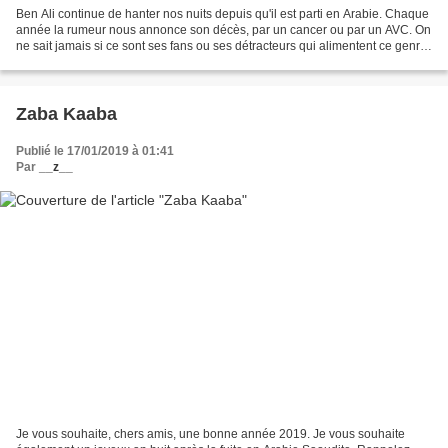
Ben Ali continue de hanter nos nuits depuis qu'il est parti en Arabie. Chaque
année la rumeur nous annonce son décès, par un cancer ou par un AVC. On
ne sait jamais si ce sont ses fans ou ses détracteurs qui alimentent ce genre
de fake news. En tout cas,...
Zaba Kaaba
Publié le 17/01/2019 à 01:41
Par
__z__
Je vous souhaite, chers amis, une bonne année 2019. Je vous souhaite