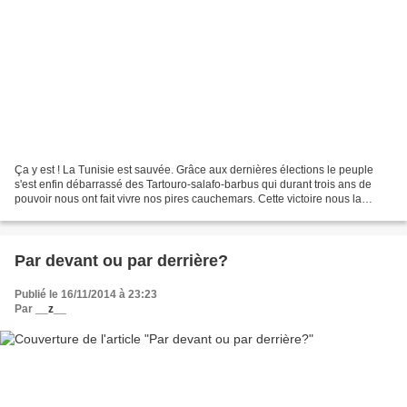
Ça y est ! La Tunisie est sauvée. Grâce aux dernières élections le peuple
s'est enfin débarrassé des Tartouro-salafo-barbus qui durant trois ans de
pouvoir nous ont fait vivre nos pires cauchemars. Cette victoire nous la
devons à la mobilisation des Ben...
Par devant ou par derrière?
Publié le 16/11/2014 à 23:23
Par
__z__