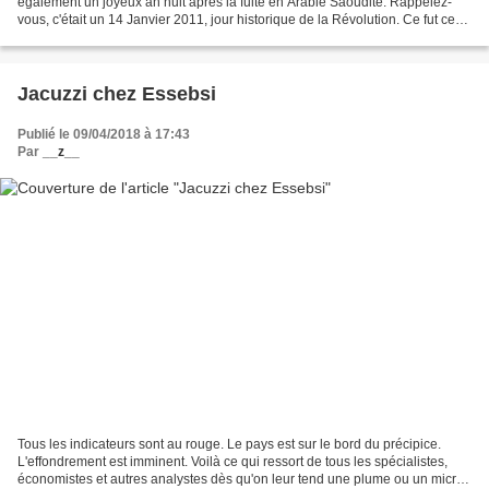
également un joyeux an huit après la fuite en Arabie Saoudite. Rappelez-
vous, c'était un 14 Janvier 2011, jour historique de la Révolution. Ce fut ce
jour où Zaba le mauve fit ses valises...
Jacuzzi chez Essebsi
Publié le 09/04/2018 à 17:43
Par
__z__
Tous les indicateurs sont au rouge. Le pays est sur le bord du précipice.
L'effondrement est imminent. Voilà ce qui ressort de tous les spécialistes,
économistes et autres analystes dès qu'on leur tend une plume ou un micro.